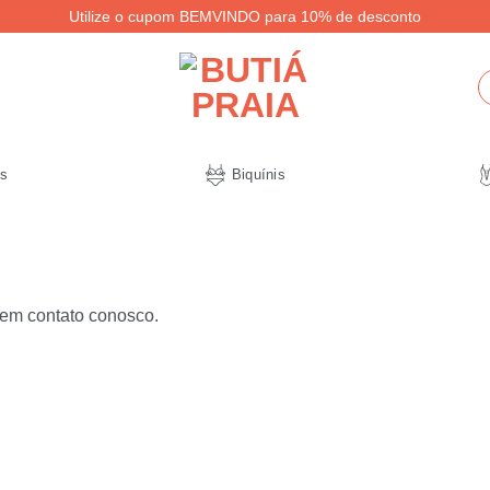
Utilize o cupom BEMVINDO para 10% de desconto
P
po
s
Biquínis
 em contato conosco.