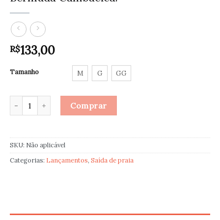
133,00
R$
Tamanho
M
G
GG
Bermuda Cambacica. quantidade
Comprar
SKU:
Não aplicável
Categorias:
Lançamentos
,
Saída de praia