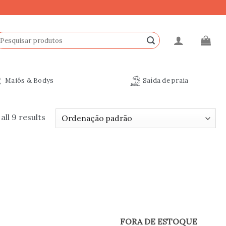
esquisar
r:
Maiôs & Bodys
Saída de praia
ll 9 results
FORA DE ESTOQUE