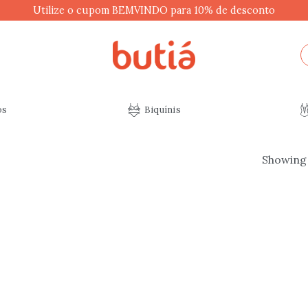
Utilize o cupom BEMVINDO para 10% de desconto
P
po
os
Biquínis
Showing a