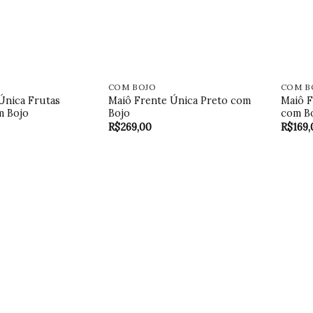
COM BOJO
COM B
Única Frutas
Maiô Frente Única Preto com
Maiô F
m Bojo
Bojo
com B
R$
269,00
R$
169,