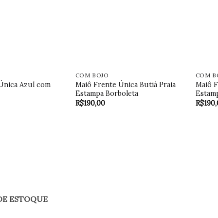
COM BOJO
COM B
Única Azul com
Maiô Frente Única Butiá Praia
Maiô F
Estampa Borboleta
Estamp
R$
190,00
R$
190
DE ESTOQUE