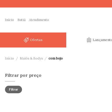
Skip
to
content
Início
Butiá
Atendimento
Ofertas
Lançament
Início
/
Maiôs & Bodys
/
com bojo
Filtrar por preço
Preço
Preço
Filtrar
mínimo
máximo