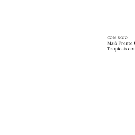
COM BOJO
Maiô Frente 
Tropicais co