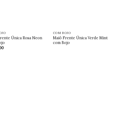
OJO
COM BOJO
rente Única Rosa Neon
Maiô Frente Única Verde Mint
ojo
com Bojo
00