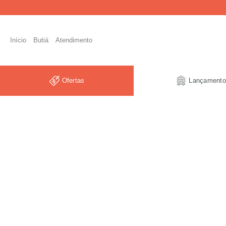
Skip
to
content
Início
Butiá
Atendimento
Ofertas
Lançamento