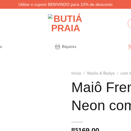
Utilize o cupom BEMVINDO para 10% de desconto
P
po
s
Biquínis
Início
/
Maiôs & Bodys
/
com 
Maiô Fre
Neon com
169,00
R$