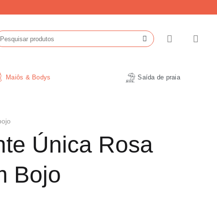
esquisar
r:
Maiôs & Bodys
Saída de praia
bojo
nte Única Rosa
 Bojo