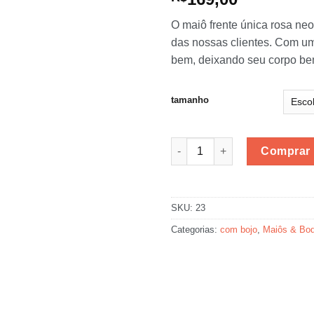
O maiô frente única rosa ne
das nossas clientes. Com um
bem, deixando seu corpo bem
tamanho
Maiô Frente Única Rosa Neon
Comprar
SKU:
23
Categorias:
com bojo
,
Maiôs & Bo