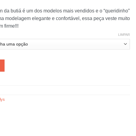
on da butiá é um dos modelos mais vendidos e o “queridinho”
a modelagem elegante e confortável, essa peça veste muito
 firme!!!
LIMPAR
 com Bojo quantidade
dys