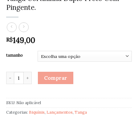
Pingente.
149,00
R$
tamanho
Tanga Cortininha Duplo Preto Com Pingente. quantidade
Comprar
SKU:
Não aplicável
Categorias:
Biquínis
,
Lançamentos
,
Tanga