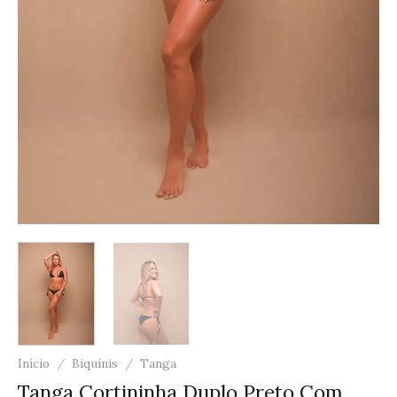
Início
/
Biquínis
/
Tanga
Tanga Cortininha Duplo Preto Com