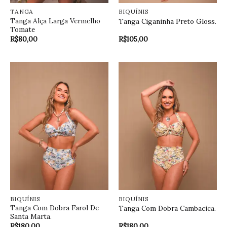
TANGA
BIQUÍNIS
Tanga Alça Larga Vermelho
Tanga Ciganinha Preto Gloss.
Tomate
R$
80,00
R$
105,00
BIQUÍNIS
BIQUÍNIS
Tanga Com Dobra Farol De
Tanga Com Dobra Cambacica.
Santa Marta.
R$
180,00
R$
180,00