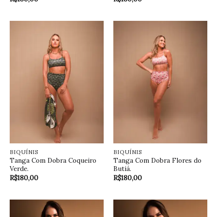
BIQUÍNIS
BIQUÍNIS
Tanga Com Dobra Coqueiro
Tanga Com Dobra Flores do
Verde.
Butiá.
R$
180,00
R$
180,00