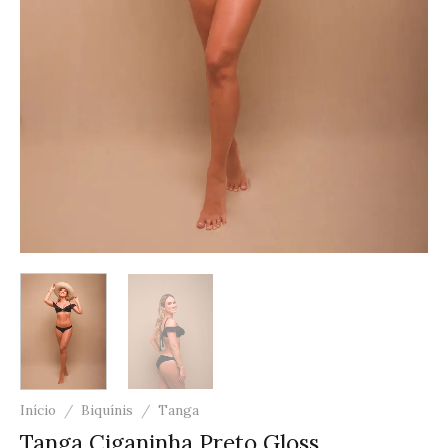
Início
/
Biquínis
/
Tanga
Tanga Ciganinha Preto Gloss.