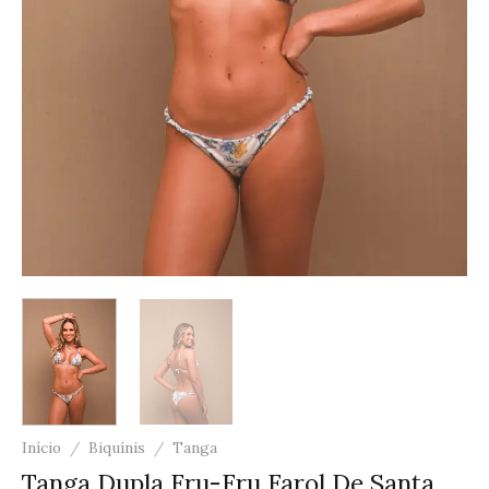
Início
/
Biquínis
/
Tanga
Tanga Dupla Fru-Fru Farol De Santa