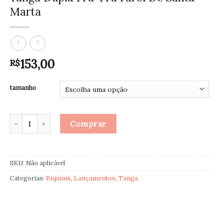
Marta
153,00
R$
tamanho
Tanga Dupla Fru-Fru Farol De Santa Marta quantidade
Comprar
SKU:
Não aplicável
Categorias:
Biquínis
,
Lançamentos
,
Tanga